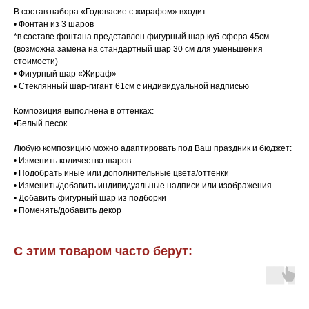
В состав набора «Годовасие с жирафом» входит:
• Фонтан из 3 шаров
*в составе фонтана представлен фигурный шар куб-сфера 45см
(возможна замена на стандартный шар 30 см для уменьшения
стоимости)
• Фигурный шар «Жираф»
• Стеклянный шар-гигант 61см с индивидуальной надписью
Композиция выполнена в оттенках:
•Белый песок
Любую композицию можно адаптировать под Ваш праздник и бюджет:
• Изменить количество шаров
• Подобрать иные или дополнительные цвета/оттенки
• Изменить/добавить индивидуальные надписи или изображения
• Добавить фигурный шар из подборки
• Поменять/добавить декор
С этим товаром часто берут: