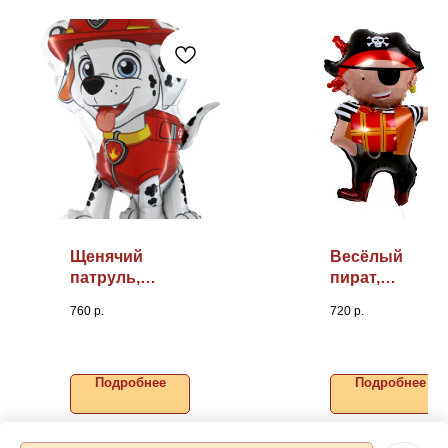
Щенячий
Весёлый
патруль,
пират,
Маршалл,
33"/84см
760
р.
720
р.
34"/86см
Подробнее
Подробнее
В корзину
В корзину