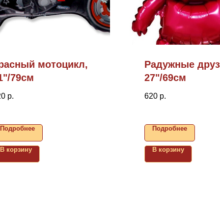
расный мотоцикл,
Радужные друз
1"/79см
27"/69см
20
р.
620
р.
Подробнее
Подробнее
В корзину
В корзину