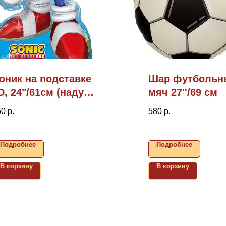
оник на подставке
Шар футбольн
D, 24"/61см (надув
мяч 27''/69 см
охдухом)
50
р.
580
р.
Подробнее
Подробнее
В корзину
В корзину