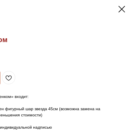
ом
енком» входит:
лен фигурный шар звезда 45см (возможна замена на
меньшения стоимости)
с индивидуальной надписью