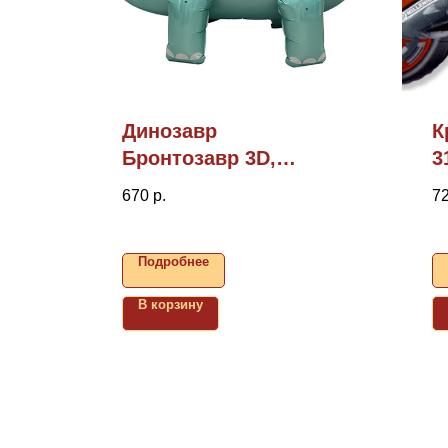
Динозавр
К
Бронтозавр 3D,
3
47"/119см (надув
670
р.
7
воздухом)
Подробнее
В корзину