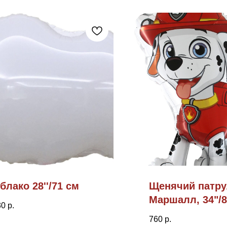
блако 28''/71 см
Щенячий патру
Маршалл, 34"/
30
р.
760
р.