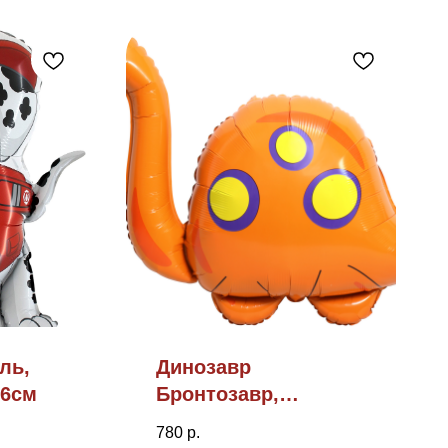
ль,
Динозавр
86см
Бронтозавр,
40"/102см
780
р.