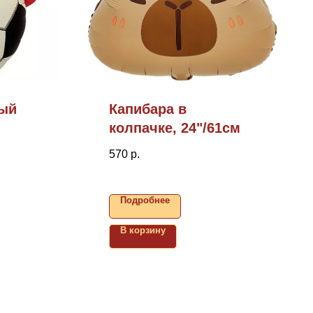
ый
Капибара в
колпачке, 24"/61см
570
р.
Подробнее
В корзину