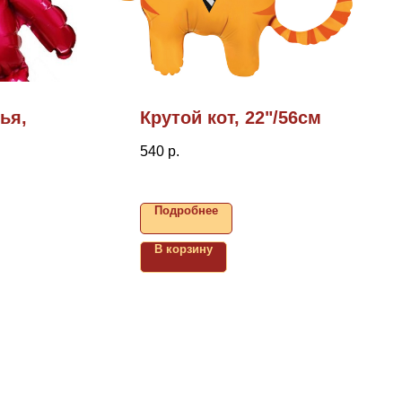
ья,
Крутой кот, 22"/56см
540
р.
Подробнее
В корзину