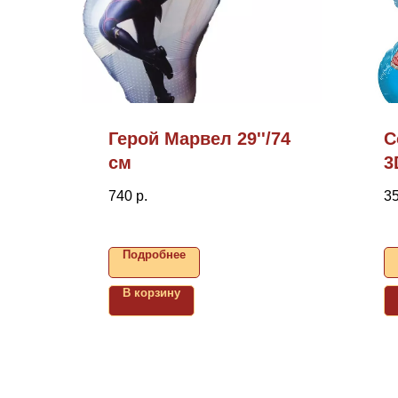
Герой Марвел 29''/74
С
см
3
в
740
р.
3
Подробнее
В корзину