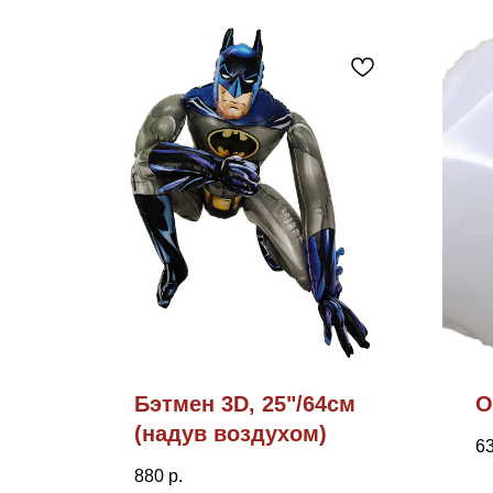
Бэтмен 3D, 25"/64см
О
(надув воздухом)
6
880
р.