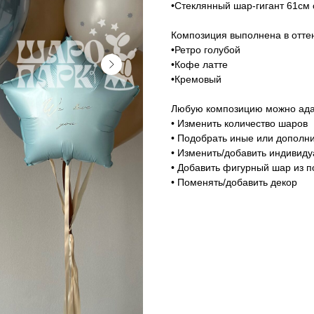
•Стеклянный шар-гигант 61см
Композиция выполнена в оттен
•Ретро голубой
•Кофе латте
•Кремовый
Любую композицию можно адап
• Изменить количество шаров
• Подобрать иные или дополни
• Изменить/добавить индивид
• Добавить фигурный шар из п
• Поменять/добавить декор