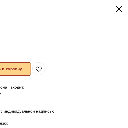
 в корзину
она» входит:
е
м с индивидуальной надписью
ках: