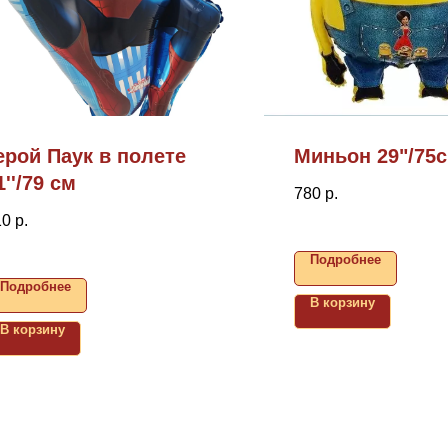
ерой Паук в полете
Миньон 29"/75
1''/79 см
780
р.
10
р.
Подробнее
Подробнее
В корзину
В корзину