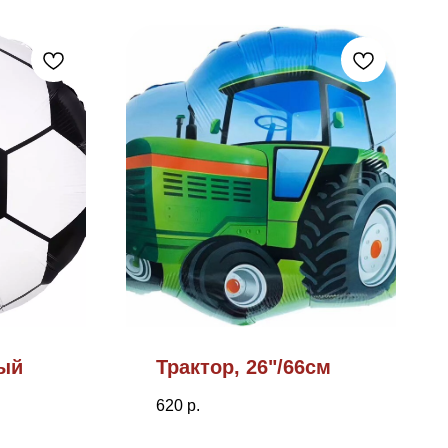
ый
Трактор, 26"/66см
620
р.