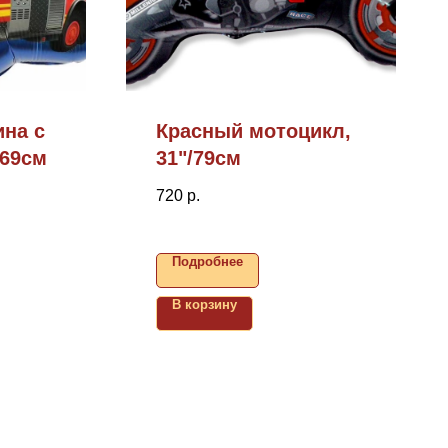
на с
Красный мотоцикл,
/69см
31"/79см
720
р.
Подробнее
В корзину