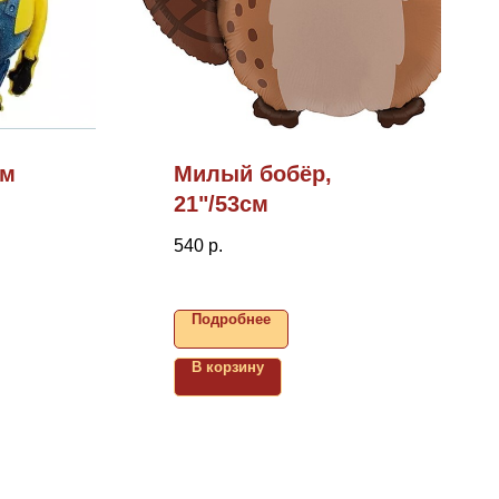
см
Милый бобёр,
21"/53см
540
р.
Подробнее
В корзину