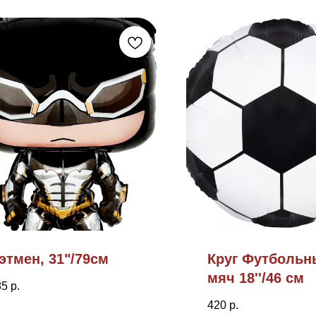
этмен, 31"/79см
Круг Футбольн
мяч 18''/46 см
85
р.
420
р.