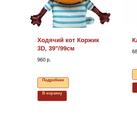
Ходячий кот Коржик
К
3D, 39"/99см
6
960
р.
Подробнее
В корзину