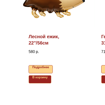
Лесной ежик,
Г
22"/56см
3
580
р.
7
Подробнее
В корзину