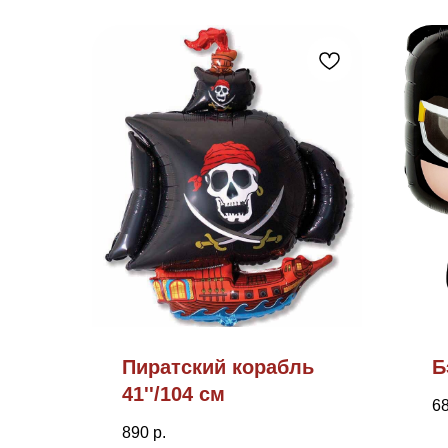
Пиратский корабль
Б
41''/104 см
6
890
р.