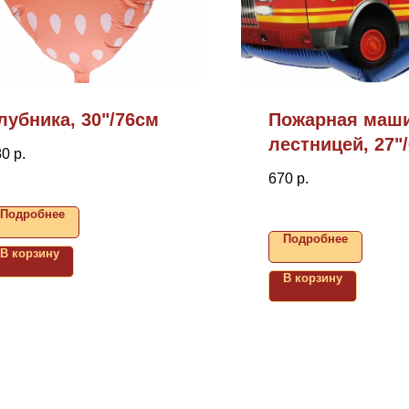
лубника, 30"/76см
Пожарная маши
лестницей, 27"
80
р.
670
р.
Подробнее
Подробнее
В корзину
В корзину