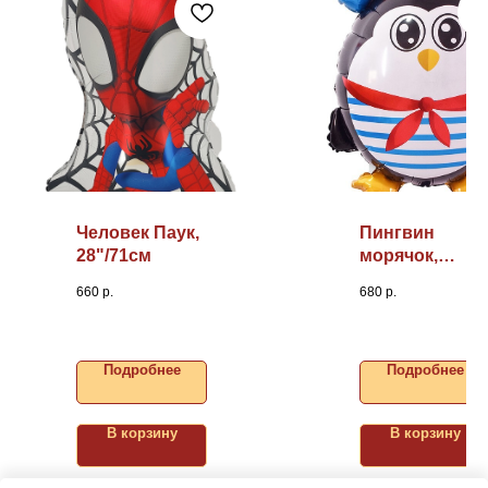
Человек Паук,
Пингвин
28"/71см
морячок,
31"/79см
660
р.
680
р.
Подробнее
Подробнее
В корзину
В корзину