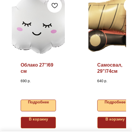
Облако 27''/69
Самосвал,
см
29"/74см
690
р.
640
р.
Подробнее
Подробнее
В корзину
В корзину