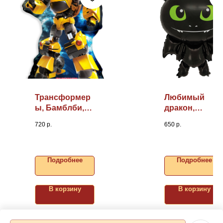
Трансформер
Любимый
ы, Бамблби,
дракон,
30"/76см
34"/86см
720
р.
650
р.
Подробнее
Подробнее
В корзину
В корзину