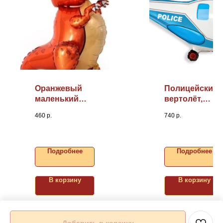
Оранжевый
Полицейский
маленький
вертолёт,
динозаврик
38"/97см
460
р.
740
р.
3D, 30"/76см
(надув
воздухом)
Подробнее
Подробнее
В корзину
В корзину
Добавить в корзину