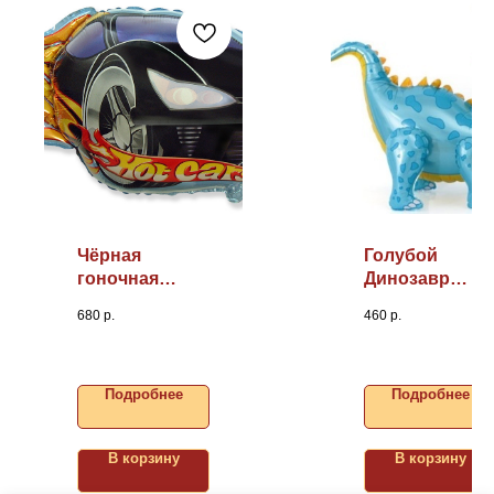
Чёрная
Голубой
гоночная
Динозавр
машина,
Стегозавр 3D,
680
р.
460
р.
31"/79см
36"/91см
(надув
воздухом)
Подробнее
Подробнее
В корзину
В корзину