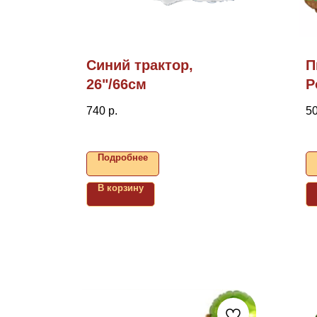
Синий трактор,
П
26"/66см
Р
740
р.
5
Подробнее
В корзину