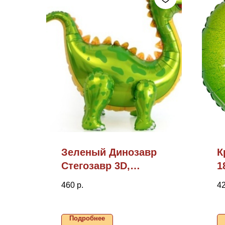
Зеленый Динозавр
К
Стегозавр 3D,
1
36"/91см (надув
460
р.
4
воздухом)
Подробнее