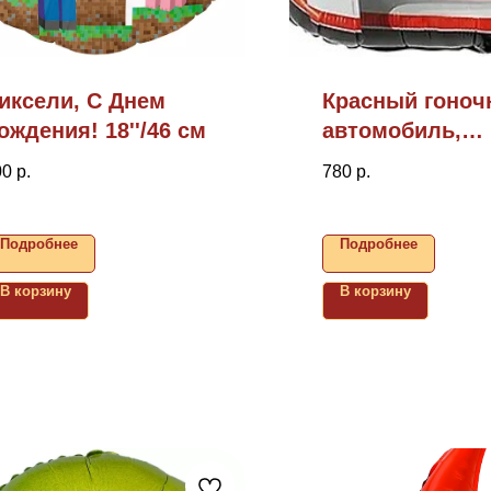
иксели, С Днем
Красный гоно
ождения! 18''/46 см
автомобиль,
43"/109см
00
р.
780
р.
Подробнее
Подробнее
В корзину
В корзину