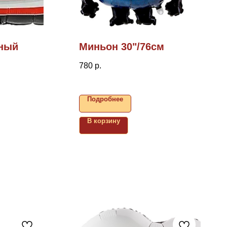
чный
Миньон 30"/76см
780
р.
Подробнее
В корзину