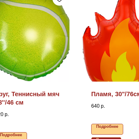
руг, Теннисный мяч
Пламя, 30"/76с
8''/46 см
640
р.
20
р.
Подробнее
Подробнее