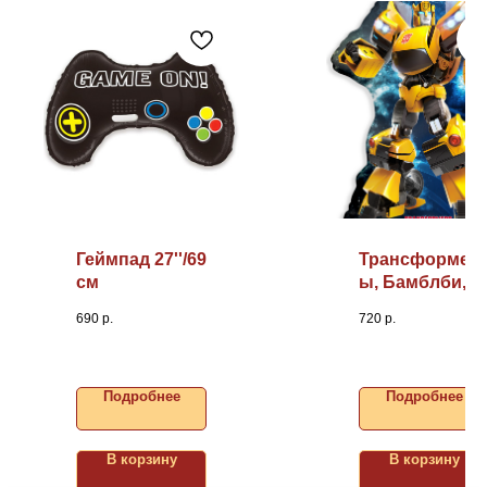
Геймпад 27''/69
Трансформер
см
ы, Бамблби,
30"/76см
690
р.
720
р.
Подробнее
Подробнее
В корзину
В корзину