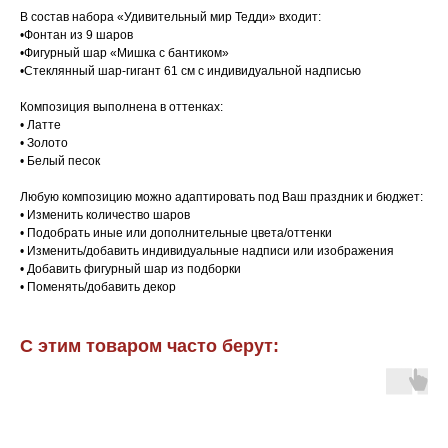
В состав набора «Удивительный мир Тедди» входит:
•Фонтан из 9 шаров
•Фигурный шар «Мишка с бантиком»
•Стеклянный шар-гигант 61 см с индивидуальной надписью
Композиция выполнена в оттенках:
• Латте
• Золото
• Белый песок
Любую композицию можно адаптировать под Ваш праздник и бюджет:
• Изменить количество шаров
• Подобрать иные или дополнительные цвета/оттенки
• Изменить/добавить индивидуальные надписи или изображения
• Добавить фигурный шар из подборки
• Поменять/добавить декор
С этим товаром часто берут: