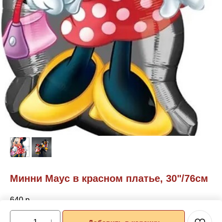
Минни Маус в красном платье, 30"/76см
640
р.