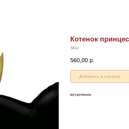
Котенок принцес
SKU:
560,00
р.
Добавить в корзину
кот,котенок