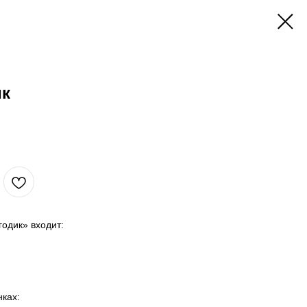
ик
одик» входит:
ках: