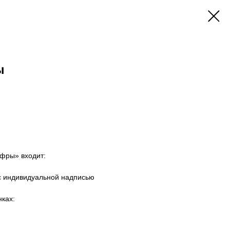
ы
ифры» входит:
 с индивидуальной надписью
ках: