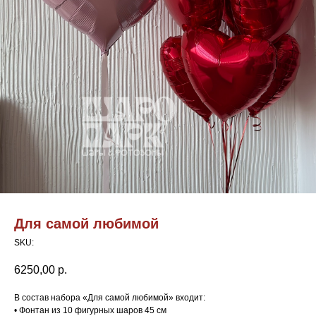
Для самой любимой
SKU:
6250,00
р.
В состав набора «Для самой любимой» входит:
• Фонтан из 10 фигурных шаров 45 см