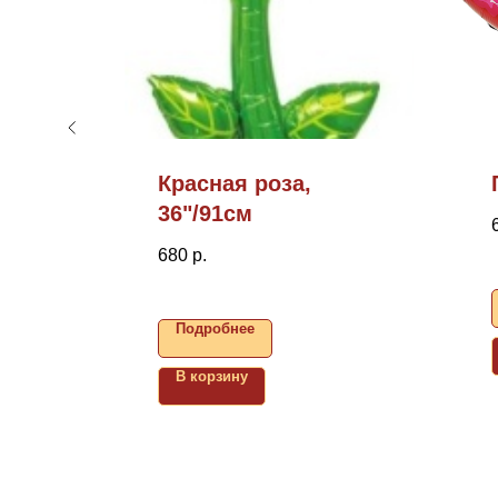
ем,
Красная роза,
36"/91см
680
р.
Подробнее
В корзину