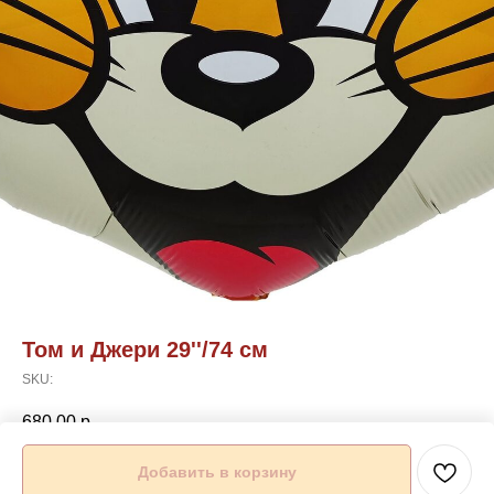
Том и Джери 29''/74 см
SKU:
680,00
р.
Добавить в корзину