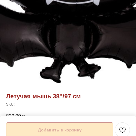
Летучая мышь 38''/97 см
SKU:
820,00
р.
Добавить в корзину