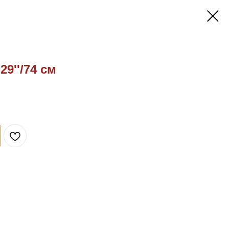
9''/74 см