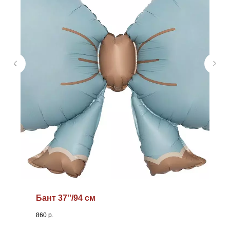
Бант 37''/94 см
860
р.