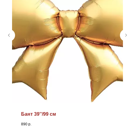
Бант 39''/99 см
890
р.