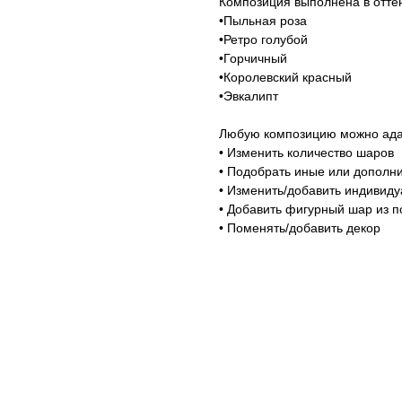
Композиция выполнена в оттен
•Пыльная роза
•Ретро голубой
•Горчичный
•Королевский красный
•Эвкалипт
Любую композицию можно адап
• Изменить количество шаров
• Подобрать иные или дополни
• Изменить/добавить индивид
• Добавить фигурный шар из п
• Поменять/добавить декор