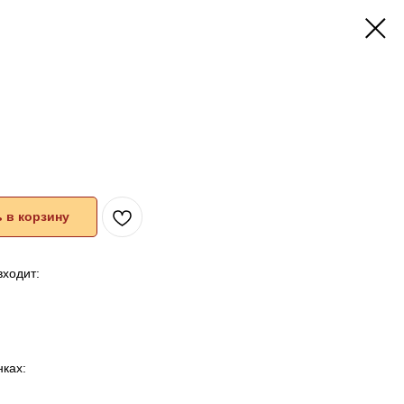
 в корзину
входит:
ках: