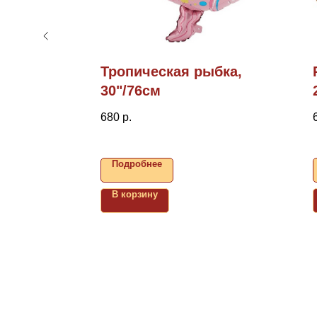
Тропическая рыбка,
17см
30"/76см
680
р.
Подробнее
В корзину