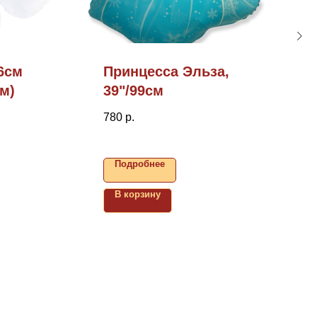
6см
Принцесса Эльза,
м)
39"/99см
780
р.
Подробнее
В корзину