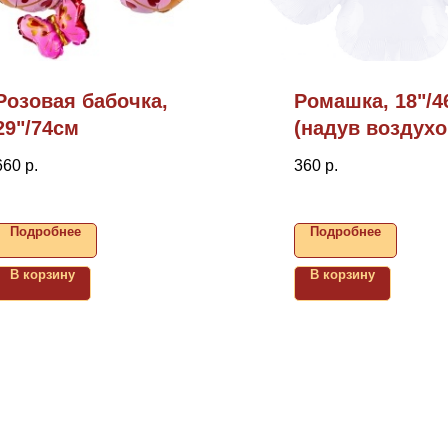
Розовая бабочка,
Ромашка, 18"/4
29"/74см
(надув воздухо
660
р.
360
р.
Подробнее
Подробнее
В корзину
В корзину