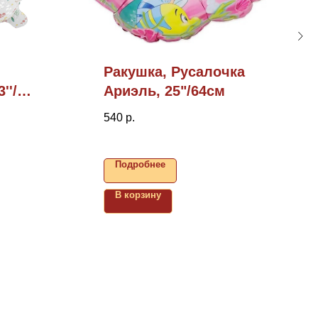
Ракушка, Русалочка
''/58
Ариэль, 25"/64см
540
р.
Подробнее
В корзину