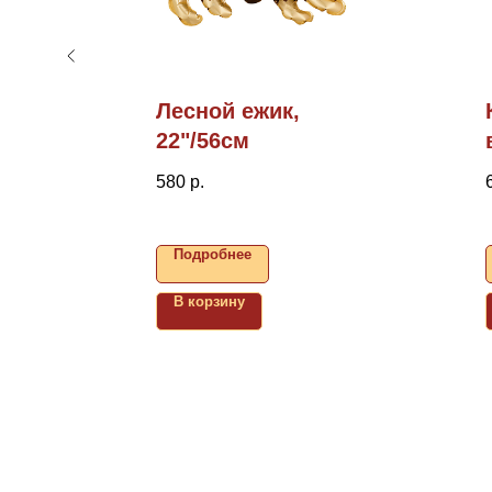
ь,
Лесной ежик,
22"/56см
580
р.
Подробнее
В корзину