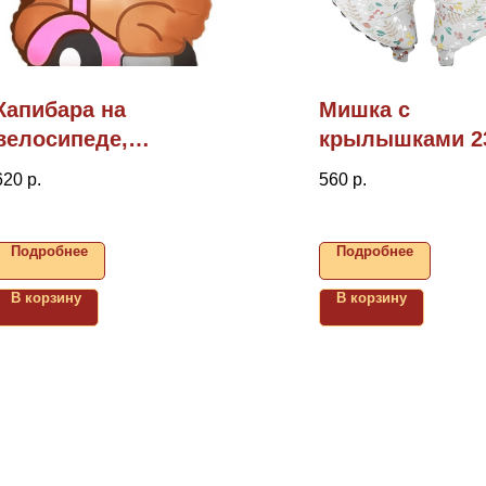
Капибара на
Мишка с
велосипеде,
крылышками 23
26"/66см
см
620
р.
560
р.
Подробнее
Подробнее
В корзину
В корзину