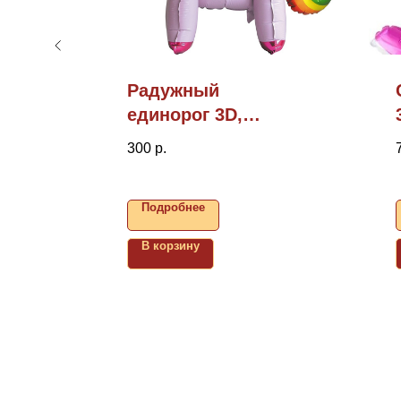
сса,
Радужный
единорог 3D,
23"/58см (надув
300
р.
воздухом)
Подробнее
В корзину