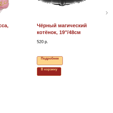
са,
Чёрный магический
котёнок, 19"/48см
520
р.
Подробнее
В корзину