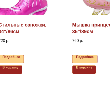
Стильные сапожки,
Мышка принцес
34"/86см
35"/89см
720
р.
760
р.
Подробнее
Подробнее
В корзину
В корзину