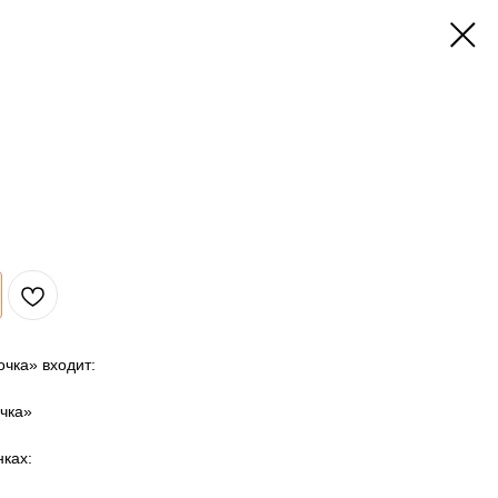
очка» входит:
чка»
ках: