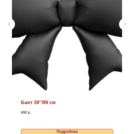
Бант 39''/99 см
890
р.
Подробнее