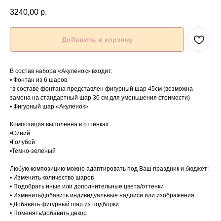
3240,00
р.
Добавить в корзину
В состав набора «Акулёнок» входит:
• Фонтан из 6 шаров
*в составе фонтана представлен фигурный шар 45см (возможна
замена на стандартный шар 30 см для уменьшения стоимости)
• Фигурный шар «Акуленок»
Композиция выполнена в оттенках:
•Синий
•Голубой
•Темно-зеленый
Любую композицию можно адаптировать под Ваш праздник и бюджет:
• Изменить количество шаров
• Подобрать иные или дополнительные цвета/оттенки
• Изменить/добавить индивидуальные надписи или изображения
• Добавить фигурный шар из подборки
• Поменять/добавить декор