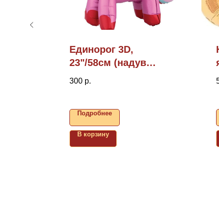
см
Единорог 3D,
23"/58см (надув
воздухом)
300
р.
Подробнее
В корзину