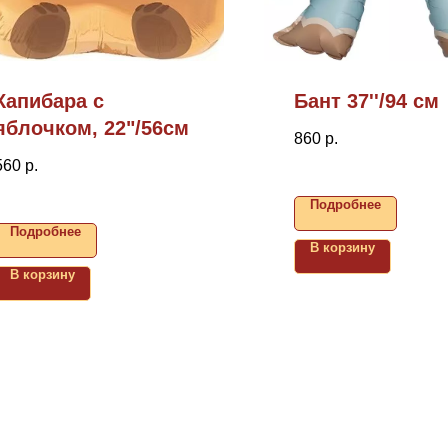
Капибара с
Бант 37''/94 см
яблочком, 22"/56см
860
р.
560
р.
Подробнее
Подробнее
В корзину
В корзину