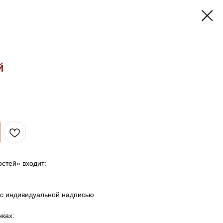
й
остей» входит:
 с индивидуальной надписью
ках: