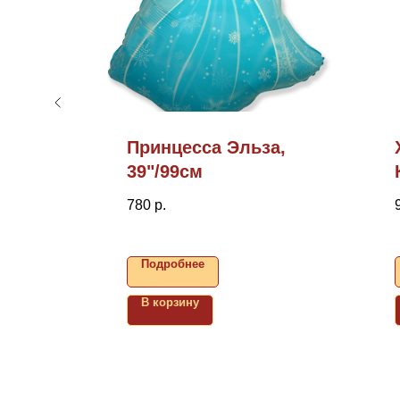
Принцесса Эльза,
39"/99см
780
р.
Подробнее
В корзину