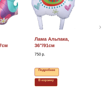
Лама Альпака,
97см
36"/91см
750
р.
Подробнее
В корзину