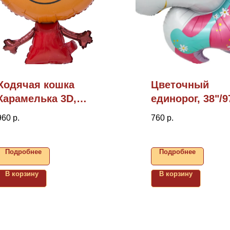
Ходячая кошка
Цветочный
Карамелька 3D,
единорог, 38"/
39"/99см
960
р.
760
р.
Подробнее
Подробнее
В корзину
В корзину