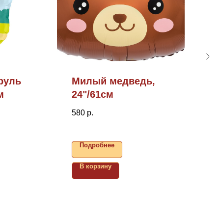
руль
Милый медведь,
м
24"/61см
580
р.
Подробнее
В корзину