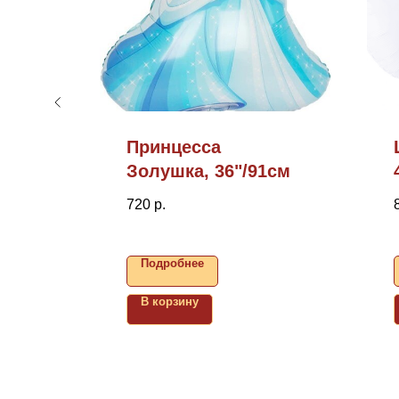
Принцесса
Золушка, 36"/91см
720
р.
Подробнее
В корзину