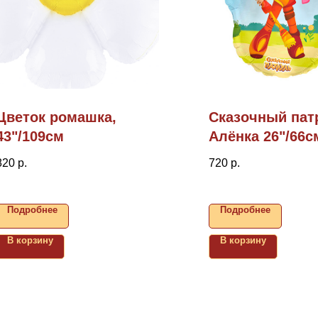
Цветок ромашка,
Сказочный пат
43"/109см
Алёнка 26"/66с
820
р.
720
р.
Подробнее
Подробнее
В корзину
В корзину