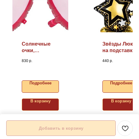
Солнечные
Звёзды Люкс
очки,
на подставке
43"/109см
3D, 42"/107см
830
р.
440
р.
(надув
воздухом)
Подробнее
Подробнее
В корзину
В корзину
Добавить в корзину