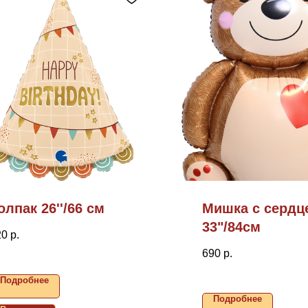
олпак 26''/66 см
Мишка с сердц
33"/84см
20
р.
690
р.
Подробнее
Подробнее