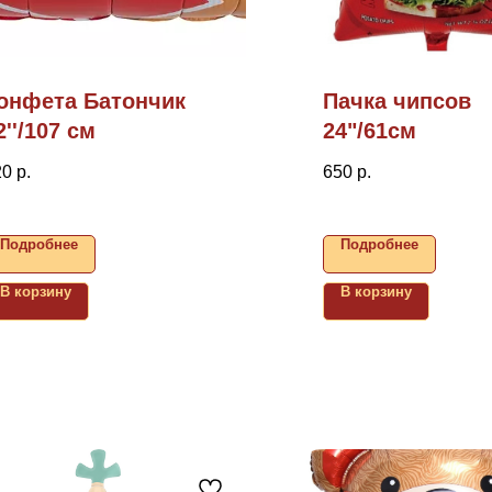
онфета Батончик
Пачка чипсов
2''/107 см
24"/61см
20
р.
650
р.
Подробнее
Подробнее
В корзину
В корзину