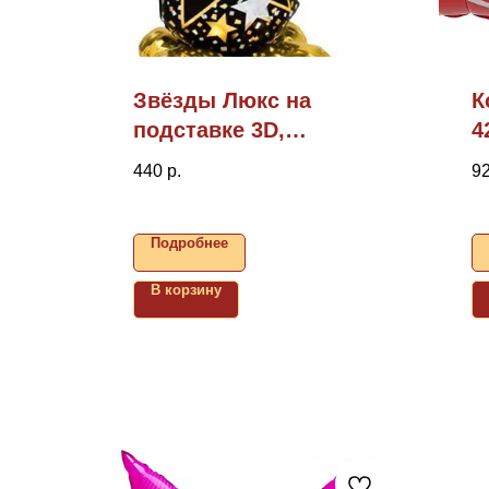
Звёзды Люкс на
К
подставке 3D,
4
42"/107см (надув
440
р.
9
воздухом)
Подробнее
В корзину