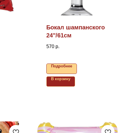
Бокал шампанского
24"/61см
570
р.
Подробнее
В корзину