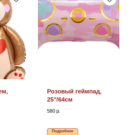
ем,
Розовый геймпад,
25"/64см
580
р.
Подробнее