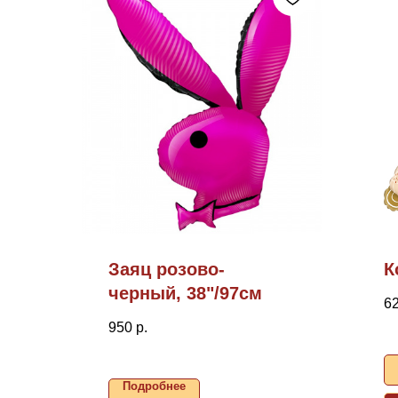
Заяц розово-
К
черный, 38"/97см
6
950
р.
Подробнее