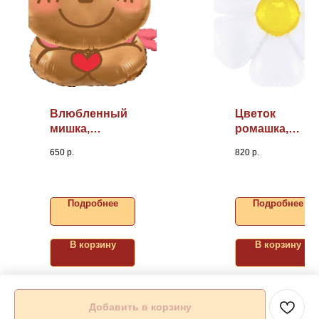
Влюбленный
Цветок
мишка,
ромашка,
30""/76см
43"/109см
650
р.
820
р.
Подробнее
Подробнее
В корзину
В корзину
Добавить в корзину