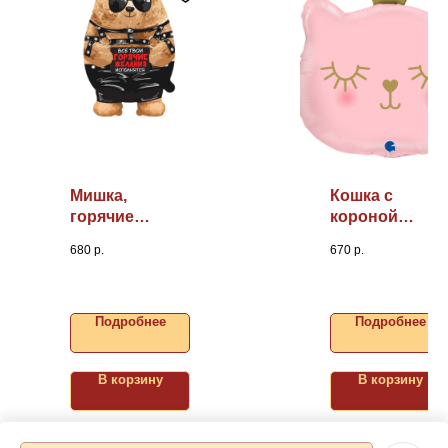
Мишка,
Кошка с
горячие
короной
желания,
29"/74см
680
р.
670
р.
30"/76см
Подробнее
Подробнее
В корзину
В корзину