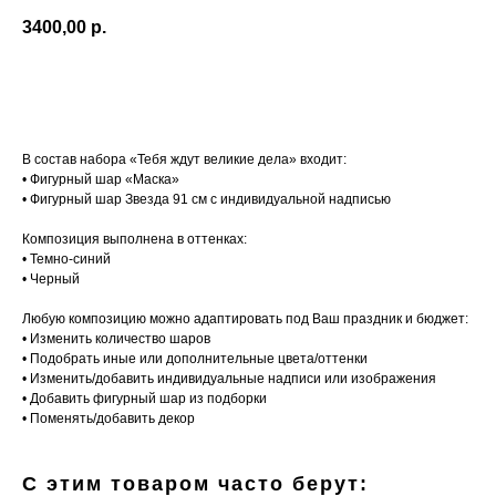
3400,00
р.
Добавить в корзину
В состав набора «Тебя ждут великие дела» входит:
• Фигурный шар «Маска»
• Фигурный шар Звезда 91 см с индивидуальной надписью
Композиция выполнена в оттенках:
• Темно-синий
• Черный
Любую композицию можно адаптировать под Ваш праздник и бюджет:
• Изменить количество шаров
• Подобрать иные или дополнительные цвета/оттенки
• Изменить/добавить индивидуальные надписи или изображения
• Добавить фигурный шар из подборки
• Поменять/добавить декор
С этим товаром часто берут: