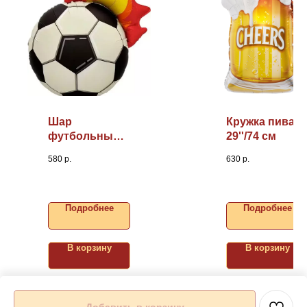
Шар
Кружка пива
футбольный
29''/74 см
мяч 27''/69 см
580
р.
630
р.
Подробнее
Подробнее
В корзину
В корзину
Добавить в корзину