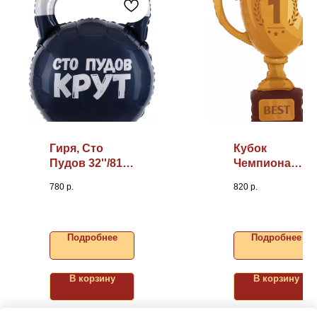
Гиря, Сто
Кубок
Пудов 32''/81
Чемпиона
см
40''/102 см
780
р.
820
р.
Подробнее
Подробнее
В корзину
В корзину