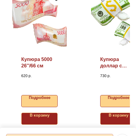
Купюра 5000
Купюра
26''/66 см
доллар с
крыльями
620
р.
730
р.
29"/74см
Подробнее
Подробнее
В корзину
В корзину