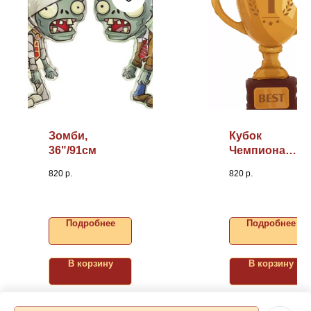
Зомби,
Кубок
36"/91см
Чемпиона
40''/102 см
820
р.
820
р.
Подробнее
Подробнее
В корзину
В корзину