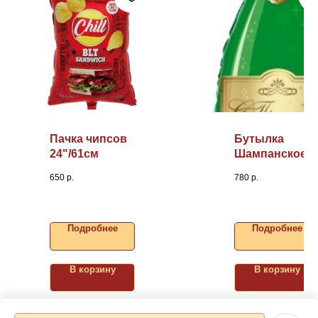
Пачка чипсов
Бутылка
24"/61см
Шампанское,
37"/94см
650
р.
780
р.
Подробнее
Подробнее
В корзину
В корзину