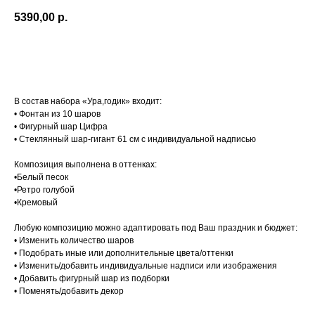
5390,00
р.
Добавить в корзину
В состав набора «Ура,годик» входит:
• Фонтан из 10 шаров
• Фигурный шар Цифра
• Стеклянный шар-гигант 61 см с индивидуальной надписью
Композиция выполнена в оттенках:
•Белый песок
•Ретро голубой
•Кремовый
Любую композицию можно адаптировать под Ваш праздник и бюджет:
• Изменить количество шаров
• Подобрать иные или дополнительные цвета/оттенки
• Изменить/добавить индивидуальные надписи или изображения
• Добавить фигурный шар из подборки
• Поменять/добавить декор