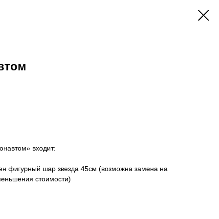
втом
монавтом» входит:
лен фигурный шар звезда 45см (возможна замена на
меньшения стоимости)