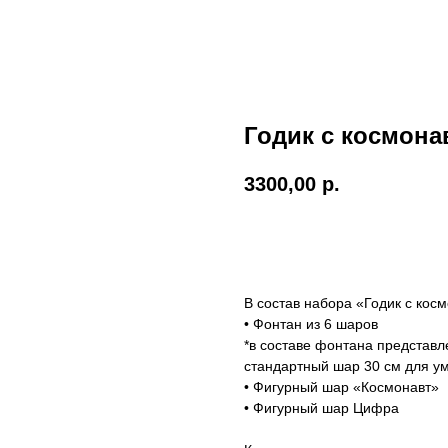
Годик с космона
3300,00
р.
Добавить в корзину
В состав набора «Годик с кос
• Фонтан из 6 шаров
*в составе фонтана представ
стандартный шар 30 см для у
• Фигурный шар «Космонавт»
• Фигурный шар Цифра