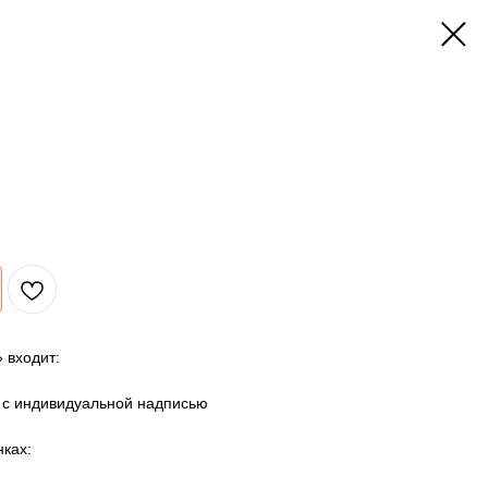
 входит:
м с индивидуальной надписью
ках: