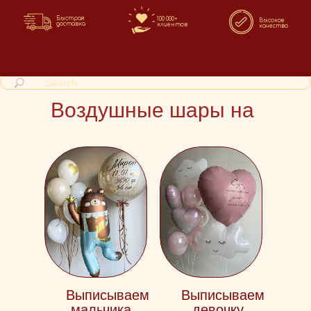
Быстрая
100 000+
Высокое
доставка
клиентов
качество
Воздушные шары на
выписку
Выписываем
Выписываем
мальчика
девочку