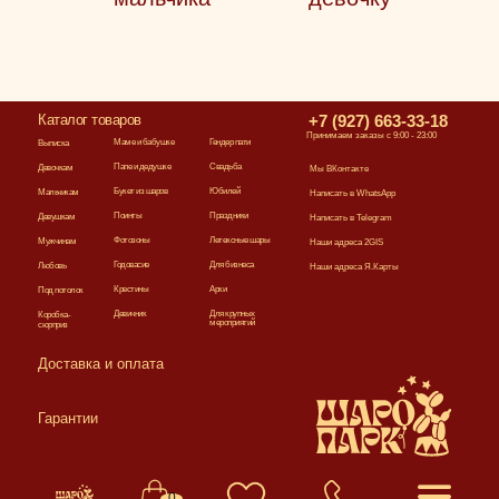
Каталог товаров
+7 (927) 663-33-18
Принимаем заказы с 9:00 - 23:00
Маме и бабушке
Гендер пати
Выписка
Папе и дедушке
Свадьба
Девочкам
Мы ВКонтакте
Букет из шаров
Юбилей
Мальчикам
Написать в WhatsApp
Поинты
Праздники
Девушкам
Написать в Telegram
Фотозоны
Летексные шары
Мужчинам
Наши адреса 2GIS
Годовасие
Для бизнеса
Любовь
Наши адреса Я.Карты
Крестины
Арки
Под потолок
Девичник
Для крупных
Коробка-
мероприятий
сюрприз
Доставка и оплата
Гарантии
0