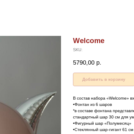
Welcome
SKU:
5790,00
р.
Добавить в корзину
В состав набора «Welcome» вх
•Фонтан из 6 шаров
*в составе фонтана представ
стандартный шар 30 см для у
•Фигурный шар «Полумесяц»
•Стеклянный шар-гигант 61 с