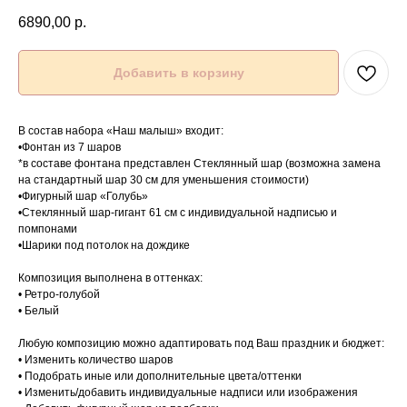
6890,00
р.
Добавить в корзину
В состав набора «Наш малыш» входит:
•Фонтан из 7 шаров
*в составе фонтана представлен Стеклянный шар (возможна замена
на стандартный шар 30 см для уменьшения стоимости)
•Фигурный шар «Голубь»
•Стеклянный шар-гигант 61 см с индивидуальной надписью и
помпонами
•Шарики под потолок на дождике
Композиция выполнена в оттенках:
• Ретро-голубой
• Белый
Любую композицию можно адаптировать под Ваш праздник и бюджет:
• Изменить количество шаров
• Подобрать иные или дополнительные цвета/оттенки
• Изменить/добавить индивидуальные надписи или изображения