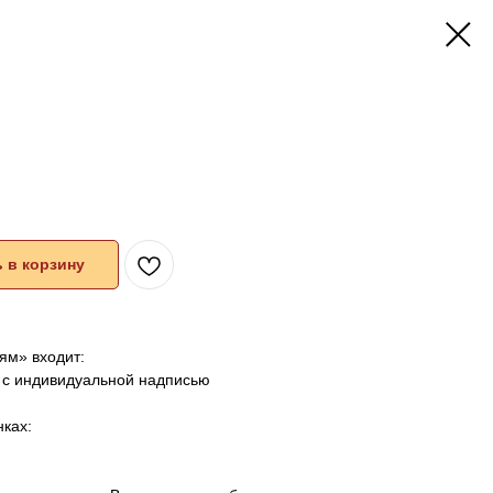
 в корзину
ям» входит:
м с индивидуальной надписью
ках: