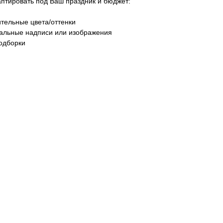
тировать под Ваш праздник и бюджет:
тельные цвета/оттенки
уальные надписи или изображения
одборки