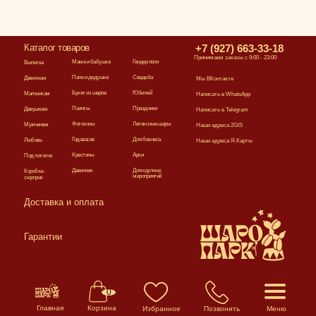
Каталог товаров
+7 (927) 663-33-18
Принимаем заказы с 9:00 - 23:00
Маме и бабушке
Гендер пати
Выписка
Папе и дедушке
Свадьба
Девочкам
Мы ВКонтакте
Букет из шаров
Юбилей
Мальчикам
Написать в WhatsApp
Поинты
Праздники
Девушкам
Написать в Telegram
Фотозоны
Летексные шары
Мужчинам
Наши адреса 2GIS
Годовасие
Для бизнеса
Любовь
Наши адреса Я.Карты
Крестины
Арки
Под потолок
Девичник
Для крупных
Коробка-
мероприятий
сюрприз
Доставка и оплата
Гарантии
0
Главная
Корзина
Избранное
Позвонить
Меню