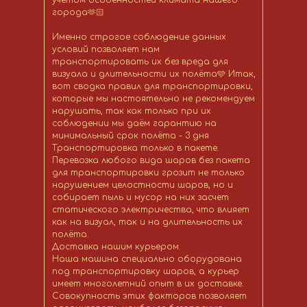
учётом особенностей климата нашего
города🫶🏻
Именно строгое соблюдение данных
условий позволяет нам
транспортировать их без вреда для
визуала и длительности их полёта🩵 Итак,
вот сводка правил для транспортировки,
которые мы настоятельно не рекомендуем
нарушать, так как только при их
соблюдении мы даём гарантию на
минимальный срок полёта - 3 дня
Транспортировка только в пакете.
Перевозка любого вида шаров без пакета
для транспортировки грозит не только
нарушением целостности шаров, но и
собирает пыль и мусор на них засчет
статического электричества, что влияет
как на визуал, так и на длительность их
полёта.
Доставка нашим курьером.
Наша машина специально оборудована
под транспортировку шаров, а курьер
имеет многолетний опыт в их доставке.
Совокупность этих факторов позволяет