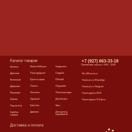
Каталог товаров
+7 (927) 663-33-18
Принимаем заказы с 9:00 - 23:00
Маме и бабушке
Гендер пати
Выписка
Папе и дедушке
Свадьба
Девочкам
Мы ВКонтакте
Букет из шаров
Юбилей
Мальчикам
Написать в WhatsApp
Поинты
Праздники
Девушкам
Написать в Telegram
Фотозоны
Летексные шары
Мужчинам
Наши адреса 2GIS
Годовасие
Для бизнеса
Любовь
Наши адреса Я.Карты
Крестины
Арки
Под потолок
Девичник
Для крупных
Коробка-
мероприятий
сюрприз
Доставка и оплата