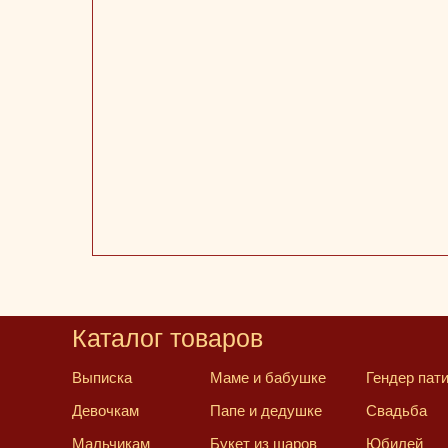
Каталог товаров
Выписка
Маме и бабушке
Гендер пат
Девочкам
Папе и дедушке
Свадьба
Мальчикам
Букет из шаров
Юбилей